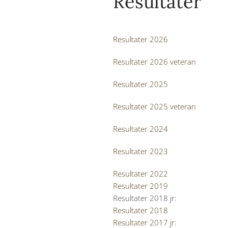
Resultater
Resultater 2026
Resultater 2026 veteran
Resultater 2025
Resultater 2025 veteran
Resultater 2024
Resultater 2023
Resultater 2022
Resultater 2019
Resultater 2018 jr:
Resultater 2018
Resultater 2017 jr: