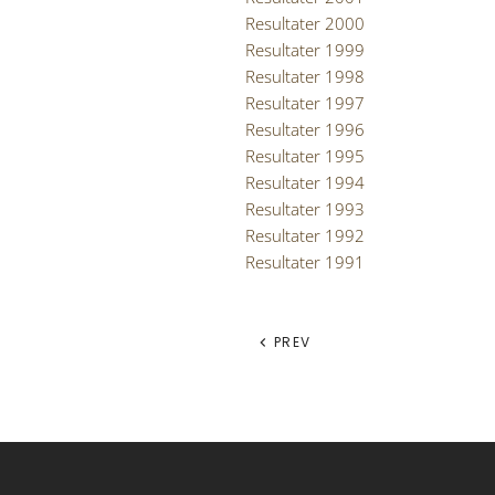
Resultater 2000
Resultater 1999
Resultater 1998
Resultater 1997
Resultater 1996
Resultater 1995
Resultater 1994
Resultater 1993
Resultater 1992
Resultater 1991
PREV