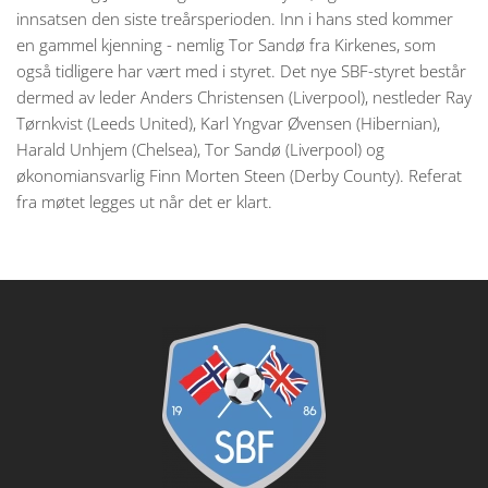
innsatsen den siste treårsperioden. Inn i hans sted kommer
en gammel kjenning - nemlig Tor Sandø fra Kirkenes, som
også tidligere har vært med i styret. Det nye SBF-styret består
dermed av leder Anders Christensen (Liverpool), nestleder Ray
Tørnkvist (Leeds United), Karl Yngvar Øvensen (Hibernian),
Harald Unhjem (Chelsea), Tor Sandø (Liverpool) og
økonomiansvarlig Finn Morten Steen (Derby County). Referat
fra møtet legges ut når det er klart.